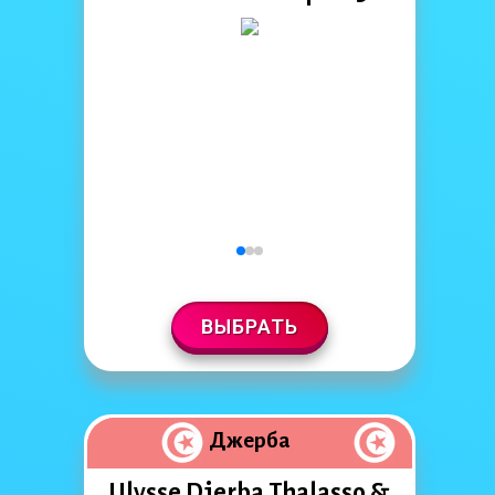
ВЫБРАТЬ
Джерба
Ulysse Djerba Thalasso &