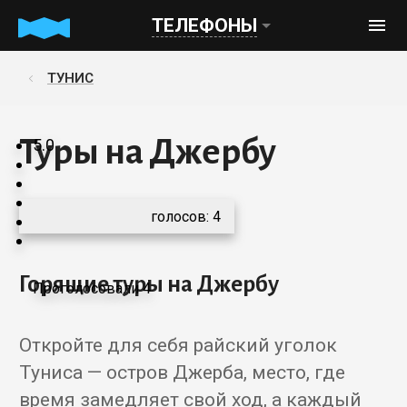
ТЕЛЕФОНЫ
ТУНИС
Туры на Джербу
5.0
голосов:
4
Горящие туры на Джербу
Проголосовали 4
Откройте для себя райский уголок
Туниса — остров Джерба, место, где
время замедляет свой ход, а каждый