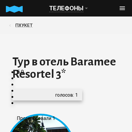
ТЕЛЕФОНЫ
ПХУКЕТ
Тур в отель Baramee
Resortel 3*
5.0
голосов:
1
Проголосовали 1