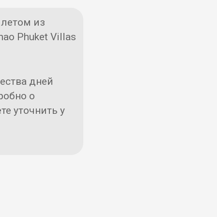
летом из
ao Phuket Villas
чества дней
робно о
те уточнить у