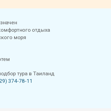
азначен
комфортного отдыха
ского моря
отем
одбор тура в Таиланд
29) 374-78-11