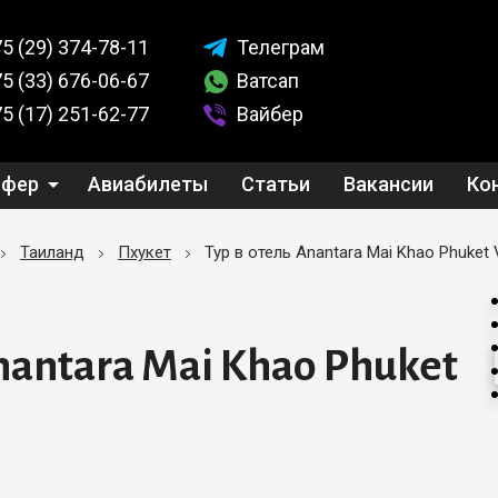
5 (29)
374-78-11
Телеграм
5 (33)
676-06-67
Ватсап
5 (17)
251-62-77
Вайбер
сфер
Авиабилеты
Статьи
Вакансии
Ко
Таиланд
Пхукет
Тур в отель Anantara Mai Khao Phuket V
nantara Mai Khao Phuket