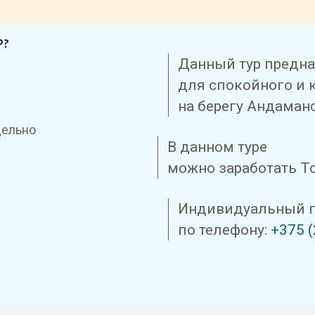
Р?
Данный тур предн
для спокойного и 
на берегу Андаман
дельно
В данном туре
можно заработать Т
Индивидуальный п
по телефону:
+375 (