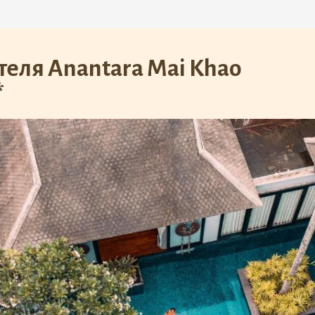
еля Anantara Mai Khao
*