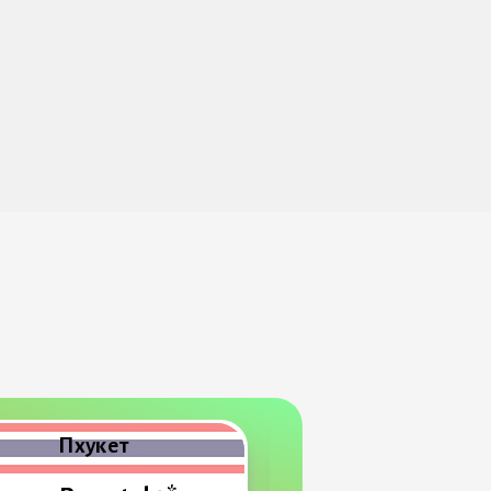
Пхукет
Пхукет