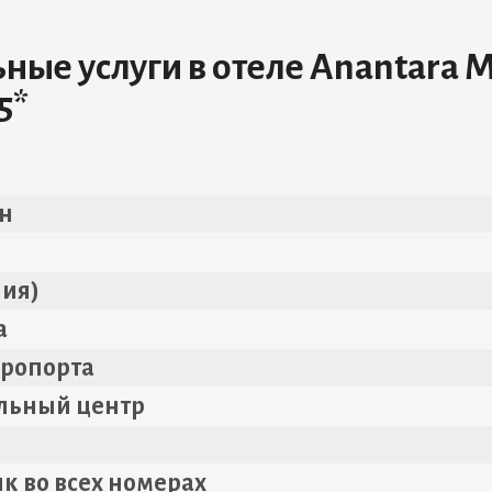
ые услуги в отеле Anantara M
5*
н
i
ния)
а
эропорта
ельный центр
к во всех номерах