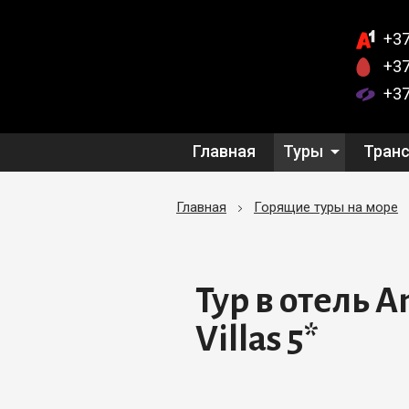
+37
+37
+37
Главная
Туры
Тран
Главная
Горящие туры на море
Тур в отель A
Villas 5*