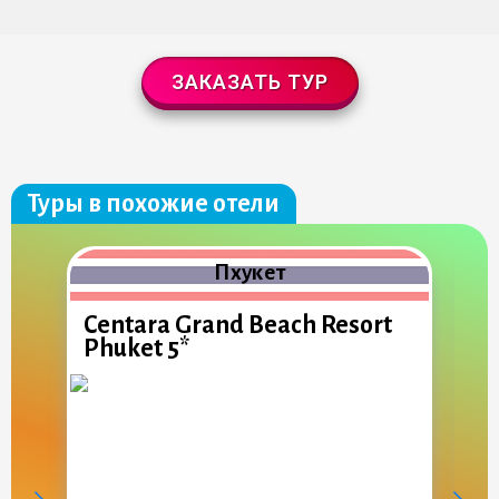
ЗАКАЗАТЬ ТУР
Туры в похожие отели
Пхукет
Centara Grand Beach Resort
C
Phuket 5*