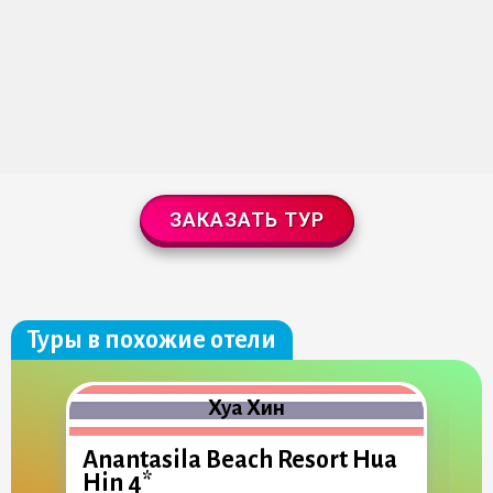
ЗАКАЗАТЬ ТУР
Туры в похожие отели
Хуа Хин
Anantasila Beach Resort Hua
B
Hin 4*
H