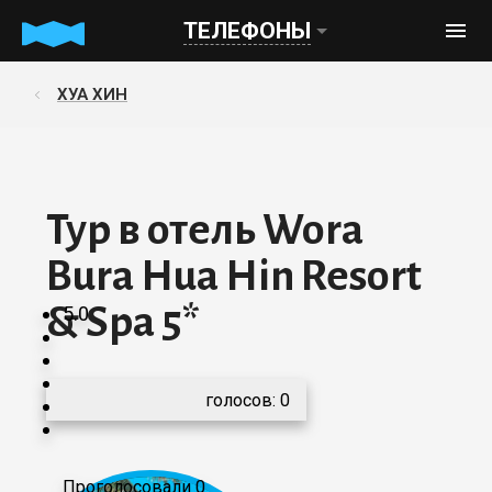
ТЕЛЕФОНЫ
ХУА ХИН
Тур в отель Wora
Bura Hua Hin Resort
& Spa 5*
5.0
голосов:
0
Проголосовали 0