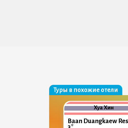
Туры в похожие отели
Хуа Хин
Baan Duangkaew Res
3*