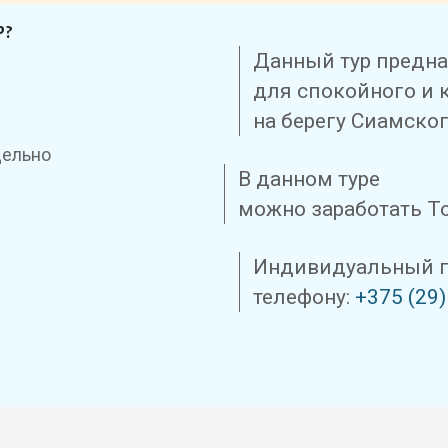
Р?
Данный тур предн
для спокойного и 
на берегу Сиамско
дельно
В данном туре
можно заработать Т
Индивидуальный по
телефону:
+375 (29)