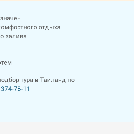
азначен
комфортного отдыха
го залива
отем
дбор тура в Таиланд по
 374-78-11