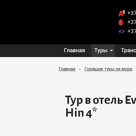
+37
+37
+37
Главная
Туры
Тран
Главная
Горящие туры на море
Тур в отель E
Hin 4*