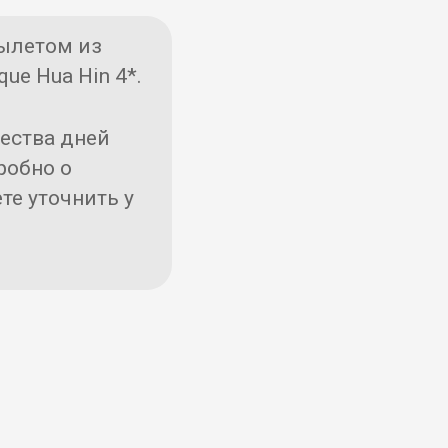
ылетом из
que Hua Hin 4*.
чества дней
робно о
те уточнить у