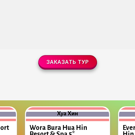
ЗАКАЗАТЬ ТУР
Хуа Хин
ort
Wora Bura Hua Hin
Eve
Resort & Spa 5*
Hin