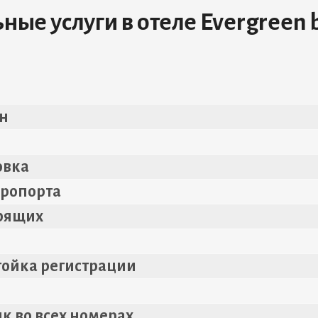
ые услуги в отеле Evergreen 
н
i
овка
эропорта
рящих
тойка регистрации
к во всех номерах