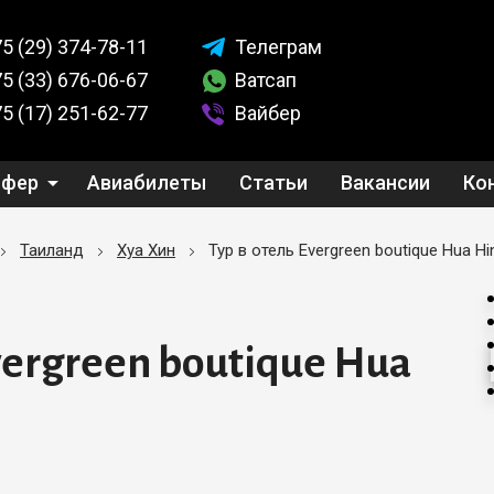
5 (29)
374-78-11
Телеграм
5 (33)
676-06-67
Ватсап
5 (17)
251-62-77
Вайбер
сфер
Авиабилеты
Статьи
Вакансии
Ко
Таиланд
Хуа Хин
Тур в отель Evergreen boutique Hua Hi
vergreen boutique Hua