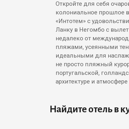
Откройте для себя очар
колониальное прошлое в
«Интотем» с удовольстви
Ланку в Негомбо с выле
недалеко от международ
пляжами, усеянными те
идеальными для наслажд
не просто пляжный курорт
португальской, голландс
архитектуре и атмосфере 
Найдите отель в к