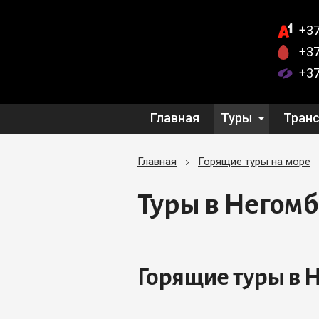
+37
+37
+37
Главная
Туры
Тран
Главная
Горящие туры на море
Туры в Негомб
Горящие туры в 