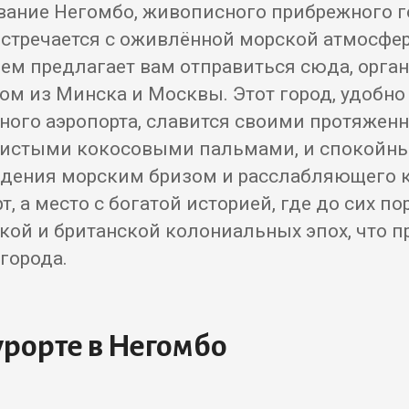
ование Негомбо, живописного прибрежного г
стречается с оживлённой морской атмосфе
ем предлагает вам отправиться сюда, орган
том из Минска и Москвы. Этот город, удобн
ного аэропорта, славится своими протяже
нистыми кокосовыми пальмами, и спокойн
ения морским бризом и расслабляющего ку
, а место с богатой историей, где до сих по
кой и британской колониальных эпох, что п
города.
урорте в Негомбо