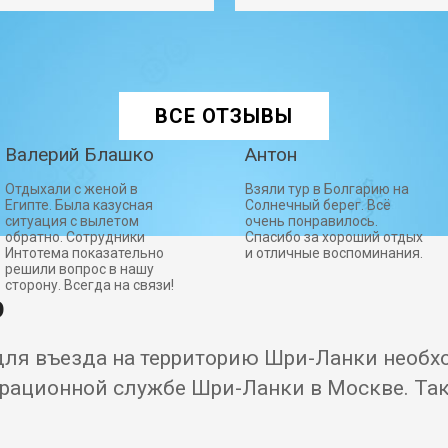
ВСЕ ОТЗЫВЫ
Валерий Блашко
Антон
Отдыхали с женой в
Взяли тур в Болгарию на
Египте. Была казусная
Солнечный берег. Всё
ситуация с вылетом
очень понравилось.
обратно. Сотрудники
Спасибо за хороший отдых
Интотема показательно
и отличные воспоминания.
решили вопрос в нашу
сторону. Всегда на связи!
о
для въезда на территорию Шри-Ланки необх
рационной службе Шри-Ланки в Москве. Так