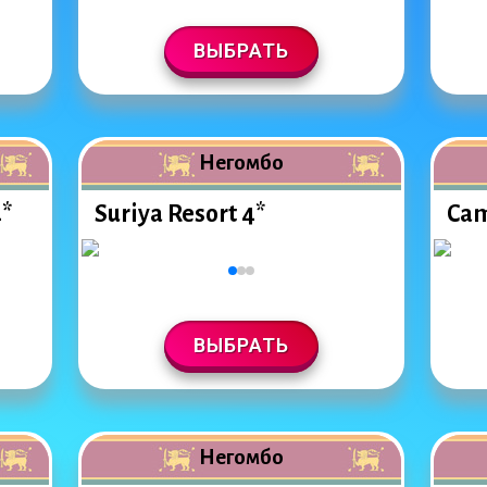
ВЫБРАТЬ
Негомбо
4*
Suriya Resort 4*
Cam
ВЫБРАТЬ
Негомбо