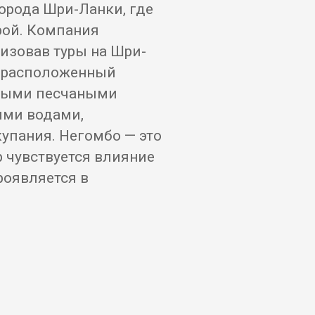
орода Шри-Ланки, где
рой. Компания
изовав туры на Шри-
о расположенный
нными песчаными
ыми водами,
пания. Негомбо — это
р чувствуется влияние
роявляется в