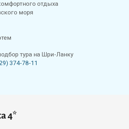
комфортного отдыха
вского моря
отем
одбор тура на Шри-Ланку
29) 374-78-11
a 4*