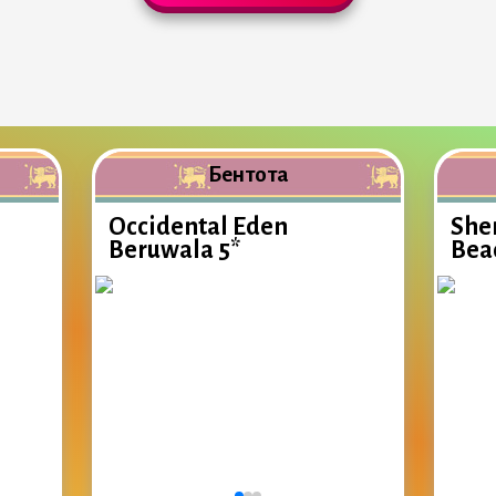
Бентота
Occidental Eden
She
Beruwala 5*
Beac