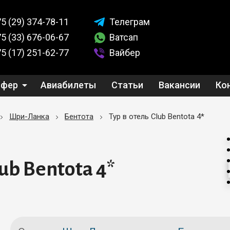
5 (29)
374-78-11
Телеграм
5 (33)
676-06-67
Ватсап
5 (17)
251-62-77
Вайбер
сфер
Авиабилеты
Статьи
Вакансии
Ко
Шри-Ланка
Бентота
Тур в отель Club Bentota 4*
lub Bentota 4*