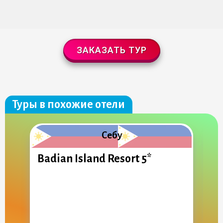
ЗАКАЗАТЬ ТУР
Туры в похожие отели
Себу
Badian Island Resort 5*
W
C