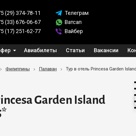
5 (29)
374-78-11
Телеграм
5 (33)
676-06-67
Ватсап
5 (17)
251-62-77
Вайбер
сфер
Авиабилеты
Статьи
Вакансии
Ко
Филиппины
Палаван
Тур в отель Princesa Garden Islan
rincesa Garden Island
5*