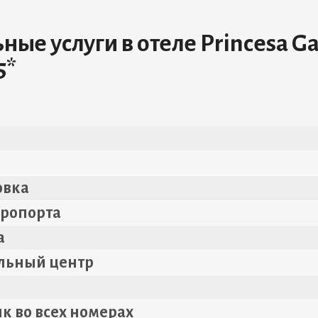
ые услуги в отеле Princesa Ga
5*
i
овка
эропорта
а
ельный центр
к во всех номерах