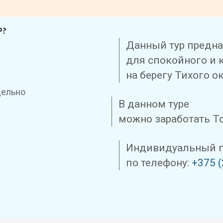
Р?
Данный тур предн
для спокойного и 
на берегу Тихого о
дельно
В данном туре
можно заработать Т
Индивидуальный п
по телефону:
+375 (