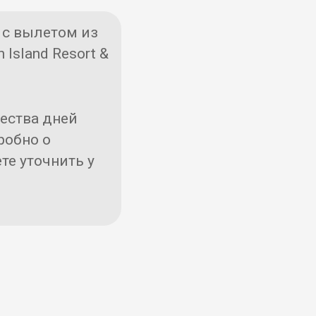
с вылетом из
 Island Resort &
чества дней
робно о
те уточнить у