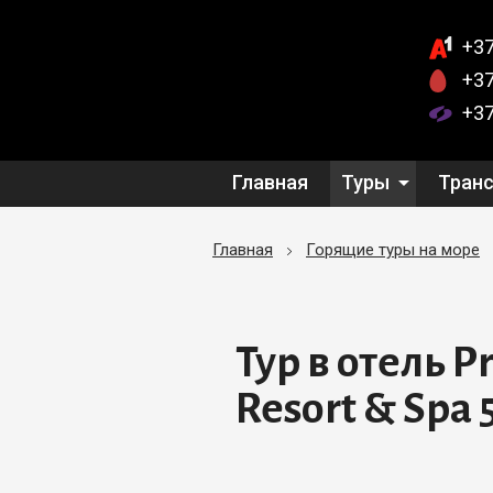
+37
+37
+37
Главная
Туры
Тран
Главная
Горящие туры на море
Тур в отель P
Resort & Spa 