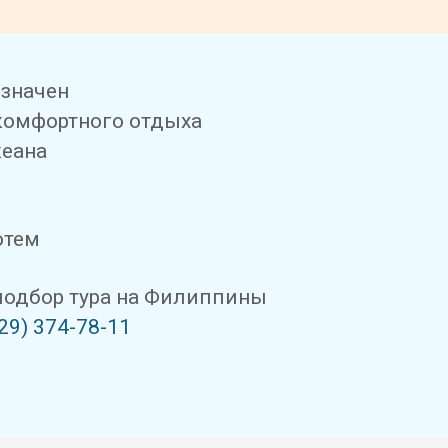
азначен
комфортного отдыха
кеана
отем
одбор тура на Филиппины
29) 374-78-11