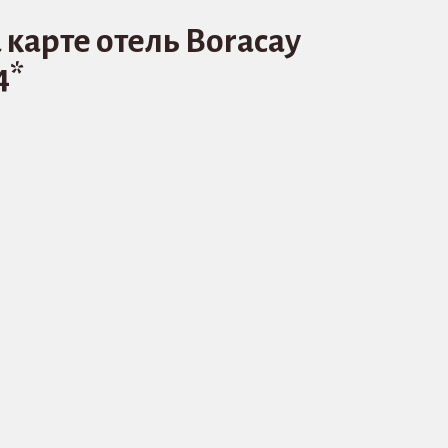
 карте отель Boracay
4*