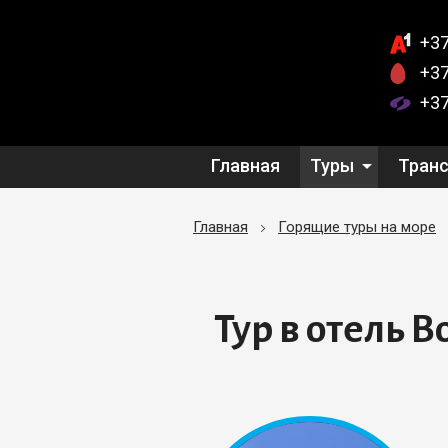
+37
+37
+37
Главная
Туры
Тран
Главная
Горящие туры на море
Тур в отель Bo