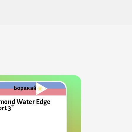
Боракай
Боракай
mond Water Edge
Canyon Hotels & R
rt 3*
Boracay 3*