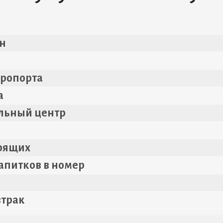
н
i
эропорта
а
ельный центр
рящих
апитков в номер
втрак