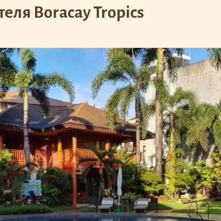
еля Boracay Tropics