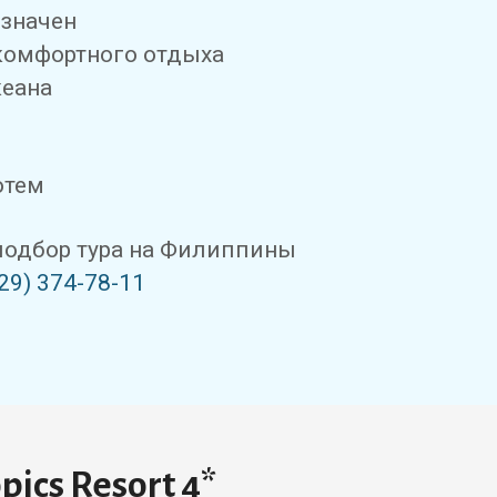
азначен
комфортного отдыха
кеана
отем
одбор тура на Филиппины
29) 374-78-11
ics Resort 4*