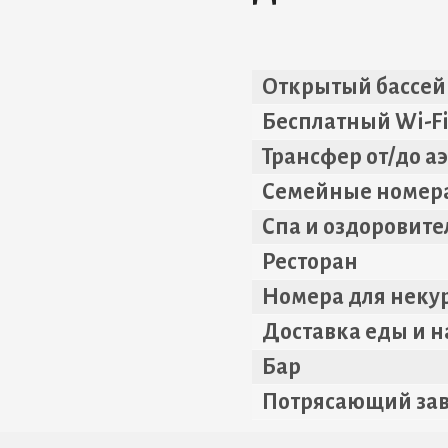
Открытый бассей
Бесплатный Wi-F
Трансфер от/до а
Семейные номер
Спа и оздоровит
Ресторан
Номера для неку
Доставка еды и н
Бар
Потрясающий за