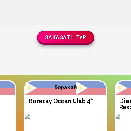
ЗАКАЗАТЬ ТУР
Боракай
Boracay Ocean Club 4*
Dia
Reso