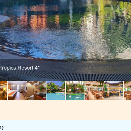
ropics Resort 4*
Р?