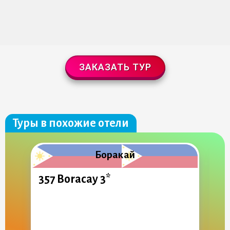
ЗАКАЗАТЬ ТУР
Туры в похожие отели
Боракай
357 Boracay 3*
E
R