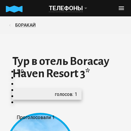
ТЕЛЕФОНЫ
БОРАКАЙ
Тур в отель Boracay
Haven Resort 3*
5.0
голосов:
1
Проголосовали 1