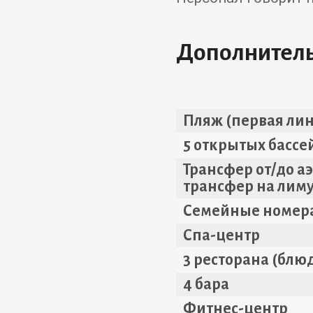
Дополнительн
Пляж (первая ли
5 открытых бассе
Трансфер от/до 
трансфер на лим
Семейные номер
Спа-центр
3 ресторана (блю
4 бара
Фитнес-центр