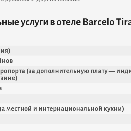
ые услуги в отеле Barcelo Tir
ния)
йнов
аэропорта (за дополнительную плату — ин
узине)
а
да местной и интернациональной кухни)