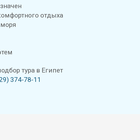
азначен
комфортного отдыха
 моря
отем
дбор тура в Египет
29) 374-78-11