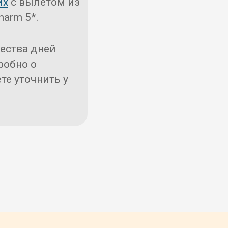
йх
с вылетом из
harm 5*.
чества дней
робно о
те уточнить у