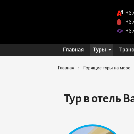
+37
+37
+37
Главная
Туры
Тран
Главная
Горящие туры на море
Тур в отель B