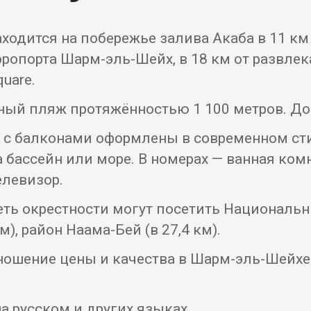
ходится на побережье залива Акаба в 11 км
ропорта Шарм-эль-Шейх, в 18 км от развлек
uare.
ый пляж протяжённостью 1 100 метров. До 
с балконами оформлены в современном сти
 бассейн или море. В номерах — ванная ком
елевизор.
ь окрестности могут посетить Национальн
), район Наама-Бей (в 27,4 км).
ношение цены и качества в Шарм-эль-Шейхе
а русском и других языках.