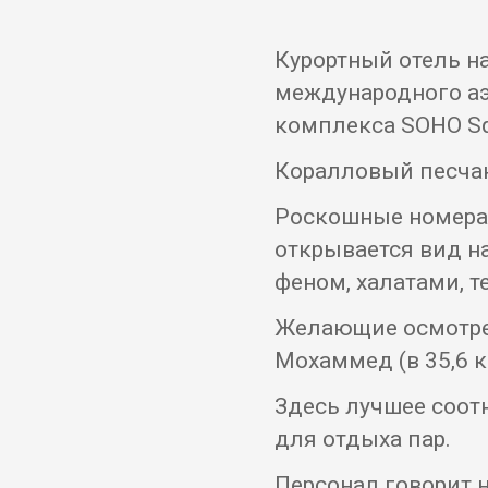
Курортный отель на
международного аэ
комплекса SOHO Sq
Коралловый песчан
Роскошные номера 
открывается вид на
феном, халатами, т
Желающие осмотрет
Мохаммед (в 35,6 км
Здесь лучшее соот
для отдыха пар.
Персонал говорит н