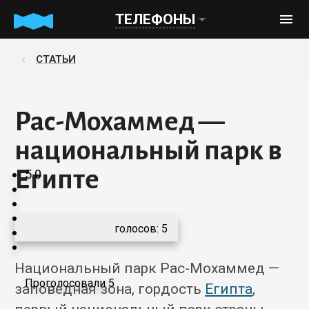
ТЕЛЕФОНЫ
СТАТЬИ
Рас-Мохаммед —
национальный парк в
Египте
5.0
голосов:
5
Национальный парк Рас-Мохаммед —
Проголосовали 5
заповедная зона, гордость
Египта
,