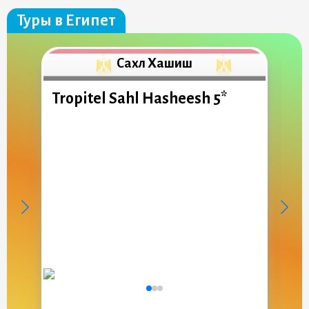
Туры в Египет
Сахл Хашиш
Tropitel Sahl Hasheesh 5*
T
V